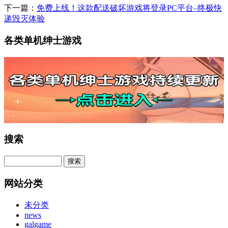
下一篇：
免费上线！这款配送破坏游戏将登录PC平台–终极快
递毁灭体验
各类单机绅士游戏
搜索
网站分类
未分类
news
galgame