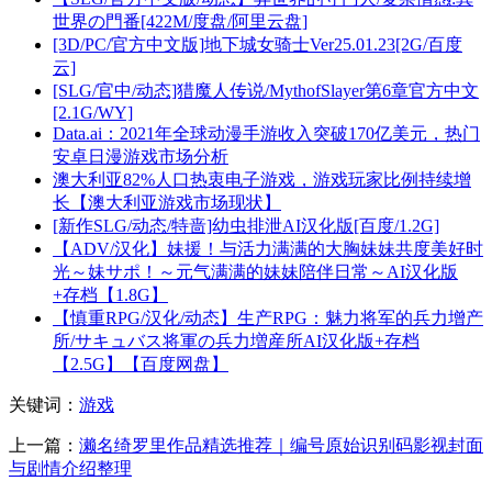
世界の門番[422M/度盘/阿里云盘]
[3D/PC/官方中文版]地下城女骑士Ver25.01.23[2G/百度
云]
[SLG/官中/动态]猎魔人传说/MythofSlayer第6章官方中文
[2.1G/WY]
Data.ai：2021年全球动漫手游收入突破170亿美元，热门
安卓日漫游戏市场分析
澳大利亚82%人口热衷电子游戏，游戏玩家比例持续增
长【澳大利亚游戏市场现状】
[新作SLG/动态/特啬]幼虫排泄AI汉化版[百度/1.2G]
【ADV/汉化】妹援！与活力满满的大胸妹妹共度美好时
光～妹サポ！～元气满满的妹妹陪伴日常～AI汉化版
+存档【1.8G】
【慎重RPG/汉化/动态】生产RPG：魅力将军的兵力增产
所/サキュバス将軍の兵力増産所AI汉化版+存档
【2.5G】【百度网盘】
关键词：
游戏
上一篇：
濑名绮罗里作品精选推荐｜编号原始识别码影视封面
与剧情介绍整理