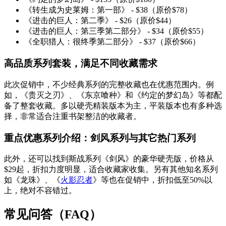
《转生成为史莱姆：第一部》 - $38（原价$78）
《进击的巨人：第二季》 - $26（原价$44）
《进击的巨人：第三季第二部分》 - $34（原价$55）
《全职猎人：很终季第二部分》 - $37（原价$66）
高品质系列套装，满足不同收藏需求
此次促销中，不少经典系列的完整收藏也在优惠范围内。例
如，《贵灭之刃》、《东京喰种》和《约定的梦幻岛》等都配
备了整套收藏。多以硬壳精装版本为主，平装版本也有多种选
择，非常适合注重书架整洁的收藏者。
重点优惠系列介绍：剑风系列与其它热门系列
此外，还可以找到斯战系列《剑风》的豪华硬壳版，价格从
$29起，折扣力度明显，适合收藏家收集。另有其他知名系列
如《龙珠》、《
火影忍者
》等也在促销中，折扣低至50%以
上，绝对不容错过。
常见问答（FAQ）