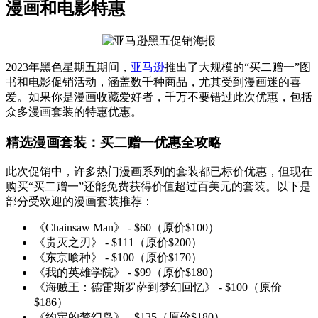
漫画和电影特惠
2023年黑色星期五期间，
亚马逊
推出了大规模的“买二赠一”图
书和电影促销活动，涵盖数千种商品，尤其受到漫画迷的喜
爱。如果你是漫画收藏爱好者，千万不要错过此次优惠，包括
众多漫画套装的特惠优惠。
精选漫画套装：买二赠一优惠全攻略
此次促销中，许多热门漫画系列的套装都已标价优惠，但现在
购买“买二赠一”还能免费获得价值超过百美元的套装。以下是
部分受欢迎的漫画套装推荐：
《Chainsaw Man》 - $60（原价$100）
《贵灭之刃》 - $111（原价$200）
《东京喰种》 - $100（原价$170）
《我的英雄学院》 - $99（原价$180）
《海贼王：德雷斯罗萨到梦幻回忆》 - $100（原价
$186）
《约定的梦幻岛》 - $135（原价$180）