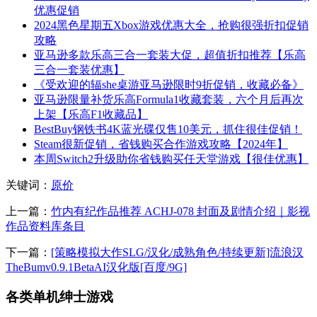
优惠促销
2024黑色星期五Xbox游戏优惠大全，抢购很强折扣促销
攻略
亚马逊多款乐高三合一套装大促，超值折扣推荐【乐高
三合一套装优惠】
《受欢迎的辐she桌游亚马逊限时9折促销，收藏必备》
亚马逊限量补货乐高Formula1收藏套装，六个月后再次
上架【乐高F1收藏品】
BestBuy钢铁书4K蓝光碟仅售10美元，抓住很佳促销！
Steam很新促销，省钱购买合作游戏攻略【2024年】
本周Switch2升级助你省钱购买任天堂游戏【很佳优惠】
关键词：
原价
上一篇：
竹内有纪作品推荐 ACHJ-078 封面及剧情介绍｜影视
作品资料库条目
下一篇：
[策略模拟大作SLG/汉化/成熟角色/持续更新]流浪汉
TheBumv0.9.1BetaAI汉化版[百度/9G]
各类单机绅士游戏