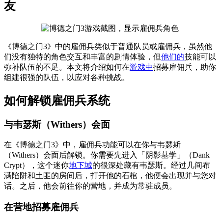
友
《博德之门3》中的雇佣兵类似于普通队员或雇佣兵，虽然他
们没有独特的角色交互和丰富的剧情体验，但
他们的
技能可以
弥补队伍的不足。本文将介绍如何在
游戏中
招募雇佣兵，助你
组建很强的队伍，以应对各种挑战。
如何解锁雇佣兵系统
与韦瑟斯（Withers）会面
在《博德之门3》中，雇佣兵功能可以在你与韦瑟斯
（Withers）会面后解锁。你需要先进入「阴影墓学」（Dank
Crypt），这个迷你
地下城
的很深处藏有韦瑟斯。经过几间布
满陷阱和土匪的房间后，打开他的石棺，他便会出现并与您对
话。之后，他会前往你的营地，并成为常驻成员。
在营地招募雇佣兵