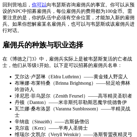
回到营地后，
你可以
向韦瑟斯咨询雇佣兵的事宜。你可以从预
设的NPC中招募雇佣兵，每位雇佣兵的费用都为100金币。需
要注意的是，你的队伍中必须有空余位置，才能加入新的雇佣
兵。如果你想解雇某名雇佣兵，也可以与韦瑟斯或该雇佣兵进
行对话。
雇佣兵的种族与职业选择
在《博德之门3》中，雇佣兵实际上是被韦瑟斯复活的亡者战
士，他们从等级1开始。以下是可以招募的雇佣兵名单：
艾尔达·卢瑟琳（Eldra Luthrinn）——黄金矮人野蛮人
布琳娜·布莱特桑（Brinna Brightsong）——轻足哈弗林
吟游诗人
泽尼思·菲乌瑟尔（Zenith Feursel）——高等精灵圣职者
丹顿（Danton）——米非斯托菲勒斯恶魔学统德鲁伊
瓦兰娜·桑布洛瑟（Varanna Sunblossom）——半精灵战
士
辛纳兹（Sinazith）——吉斯扬僧侣
克尔兹（Kerz）——半寿人圣骑士
维瑞尔·文凯尔（Veryll Wenkiir）——洛斯誓盟夜精灵弓