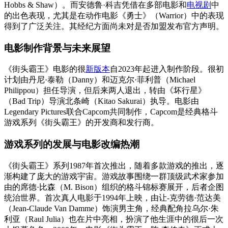
Hobbs & Shaw）。而安德鲁·科吉凭借在多部电影和
电视剧
中
的出色表现，尤其是在动作电影《勇士》（Warrior）中的表现
得到了广泛关注。其经纪方面尚未对是否加盟发布官方声明。
电影制作背景与未来展望
《街头霸王》电影的很
新版本
自2023年起进入制作阶段。很初
计划由丹尼·泰勒（Danny）和迈克尔·菲利普（Michael
Philippou）担任导演，但后来两人退出，转由《坏行星》
（Bad Trip）导演北条崎（Kitao Sakurai）执导。电影由
Legendary Pictures联合Capcom共同制作，Capcom是经典格斗
游戏系列《街头霸王》的开发商和发行商。
游戏系列的发展与电影改编热潮
《街头霸王》系列1987年首次推出，随着多款游戏的推出，逐
渐构建了庞大的游戏宇宙。游戏故事围绕一群顶级武术家参加
由的席德·比森（M. Bison）组织的格斗锦标赛展开，后者企图
统治世界。首次真人电影于1994年上映，由让-克劳德·范达美
（Jean-Claude Van Damme）饰演男主角，经典配角拉乌尔·朱
利亚（Raul Julia）也在片中亮相，扮演了他生涯中的很后一次