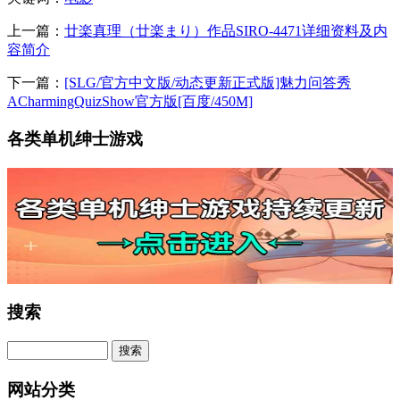
上一篇：
廿楽真理（廿楽まり）作品SIRO-4471详细资料及内
容简介
下一篇：
[SLG/官方中文版/动态更新正式版]魅力问答秀
ACharmingQuizShow官方版[百度/450M]
各类单机绅士游戏
搜索
网站分类