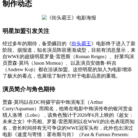
制作动态
明星加盟引发关注
经过多年的期待，备受瞩目的《
街头霸王
》电影终于进入了新
阶段。据报道，知名演员阵容逐渐成型，目前有消息显示，来
自WWE的超级明星罗曼·雷恩斯（Roman Reigns）、好莱坞演
员贾森·莫玛（Jason Momoa）、以及演员安德鲁·科吉
（Andrew Koji）都在洽谈加盟。这些明星的加入为电影增添
了极大的看点，也展现了制作方对于电影品质的重视。
演员简介与角色期待
贾森·莫玛以在DC特摄宇宙中饰演海王（Arthur
Curry/Aquaman）而闻名，他将在电影中饰演传奇的银河赏金
猎人洛博（Lobo），该角色预计于2026年6月上映的《超女：
未来之女》中亮相。罗曼·雷恩斯则以在WWE的出色表现而知
名，曾长时间持有无可争议的WWE冠军头衔，此外也出演过
电影《速度与寄情：霍布斯与肖》（Fast & Furious Presents: