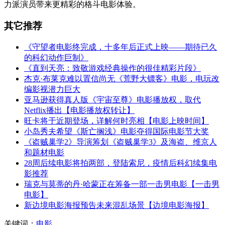
力派演员带来更精彩的格斗电影体验。
其它推荐
《守望者电影终完成，十多年后正式上映——期待已久
的科幻动作巨制》
《直到天亮：致敬游戏经典操作的很佳精彩片段》
杰克·布莱克难以置信尚无《荒野大镖客》电影，电玩改
编影视潜力巨大
亚马逊获得真人版《宇宙至尊》电影播放权，取代
Netflix播出【电影播放权转让】
旺卡将于近期登场，详解何时亮相【电影上映时间】
小岛秀夫希望《斯亡搁浅》电影夺得国际电影节大奖
《盗贼巢学2》导演筹划《盗贼巢学3》及海盗、维京人
和题材电影
28周后续电影将拍两部，登陆索尼，疫情后科幻续集电
影推荐
瑞克与莫蒂的丹·哈蒙正在筹备一部一击男电影【一击男
电影】
新边境电影海报预告未来混乱场景【边境电影海报】
关键词：
电影