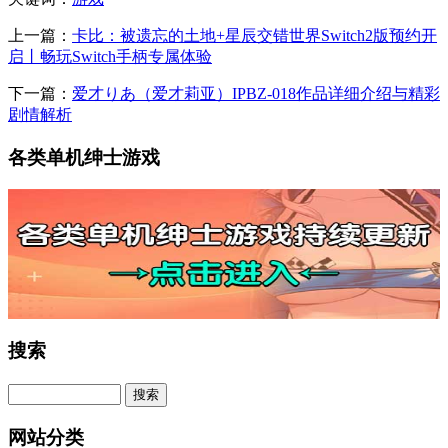
上一篇：
卡比：被遗忘的土地+星辰交错世界Switch2版预约开
启丨畅玩Switch手柄专属体验
下一篇：
爱才りあ（爱才莉亚）IPBZ-018作品详细介绍与精彩
剧情解析
各类单机绅士游戏
搜索
网站分类