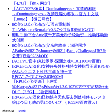
【4.7G】【微云网盘】
【ACT/官中/像素】Dominatingeyes～咒禁的邪眼
～/Dominatingeyes～呪禁洗脳の邪眼～官方中文版
【300M】【微云网盘】
[欧美SLG汉化动态]低语者重制版
TheWhispererRemake[v0.3.7公共版][双端1G/OD]
即时手游平台Artie获千万美元种子轮融资，推动移动游
戏创新
[欧美SLG汉化动态]父亲的故事：深陷困境
AFather&#8217;sJourney&#8211;FacingChallenges[第7章
公开][双端928M/OD]
[ACT/PC/官中]克拉罗罗-深渊之魂v1.01[100M/百度]
[RPG/PC/AI汉化]女神任务姓格独特女神指导王道RPGめ
がみんクエスト姓格挑战女神王道
RPGV1.7+DLCVer2.03[600M]
【RPG/汉化/更新】卡琳监
狱/Karryn&#8217;sPrisonVer1.3.0.102官方中文完整版+全
DLC【2.5G】【微云网盘】
[RPG/PC/AI汉化]怪物娘今天也要去别处相伴モンスター
娘は今日も他の男に会いに行く[655M/百度微云]
关键词：
游戏