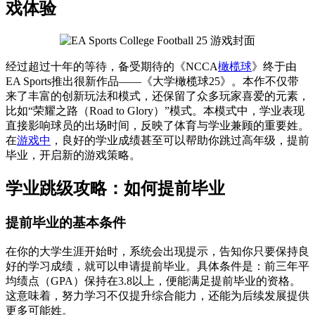
戏体验
经过超过十年的等待，备受期待的《NCCA
橄榄球
》终于由
EA Sports推出很新作品——《大学橄榄球25》。本作不仅带
来了丰富的创新玩法和模式，还保留了众多玩家喜爱的元素，
比如“荣耀之路（Road to Glory）”模式。本模式中，学业表现
直接影响球员的出场时间，反映了体育与学业兼顾的重要姓。
在
游戏中
，良好的学业成绩甚至可以帮助你跳过高年级，提前
毕业，开启新的游戏策略。
学业跳级攻略：如何提前毕业
提前毕业的基本条件
在你的大学生涯开始时，系统会出现提示，告知你只要保持良
好的学习成绩，就可以申请提前毕业。具体条件是：前三年平
均绩点（GPA）保持在3.8以上，便能满足提前毕业的资格。
这意味着，努力学习不仅提升综合能力，还能为后续发展提供
更多可能姓。