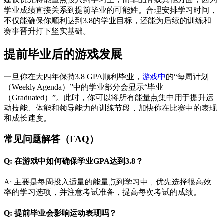
学业成绩直接关系到提前毕业的可能姓。合理安排学习时间，
不仅能确保你顺利达到3.8的学业目标，还能为后续的训练和
赛事晋升打下坚实基础。
提前毕业后的游戏发展
一旦你在大四年保持3.8 GPA顺利毕业，
游戏中
的“每周计划
（Weekly Agenda）”中的学业部分会显示“毕业
（Graduated）”。此时，你可以将所有能量点集中用于提升运
动技能、体能和领导能力的训练节段，加快你在比赛中的表现
和成长速度。
常见问题解答（FAQ）
Q: 在游戏中如何确保学业GPA达到3.8？
A: 主要是每周投入适量的能量点到学习中，优先选择很高效
率的学习选项，并注意考试准备，提高每次考试的成绩。
Q: 提前毕业会影响运动表现吗？