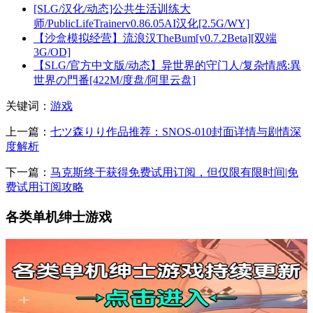
[SLG/汉化/动态]公共生活训练大
师/PublicLifeTrainerv0.86.05AI汉化[2.5G/WY]
【沙盒模拟经营】流浪汉TheBum[v0.7.2Beta][双端
3G/OD]
【SLG/官方中文版/动态】异世界的守门人/复杂情感:異
世界の門番[422M/度盘/阿里云盘]
关键词：
游戏
上一篇：
七ツ森りり作品推荐：SNOS-010封面详情与剧情深
度解析
下一篇：
马克斯终于获得免费试用订阅，但仅限有限时间|免
费试用订阅攻略
各类单机绅士游戏