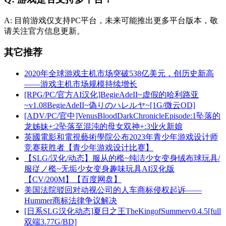
A: 目前游戏仅支持PC平台，未来可能推出更多平台版本，敬
请关注官方信息更新。
其它推荐
2020年全球游戏主机市场突破538亿美元，创历史新高
——游戏主机市场规模持续增长
[RPG/PC/官方AI汉化]BegieAdeII~虚假的哈利路亚
~v1.08BegieAdeII~偽りのハレルヤ~[1G/微云OD]
[ADV/PC/官中]VenusBloodDarkChronicleEpisode:1坠落的
龙姊妹+:2坠落至混沌的母女双神+:3业火新娘
英國電影和電視藝術學院公布2023年青少年游戏设计师
竞赛获胜者【青少年游戏设计比赛】
【SLG/汉化/动态】服从的檻~纯洁少女变身绒布球玩具/
服従ノ檻~无垢少女变身趣味玩具AI汉化版
【CV/200M】【百度网盘】
美国法院驳回对动视公司的人车商标侵权起诉——
Hummer商标法律争议解决
[日系SLG汉化动态]夏日之王TheKingofSummerv0.4.5[full
双端3.77G/BD]